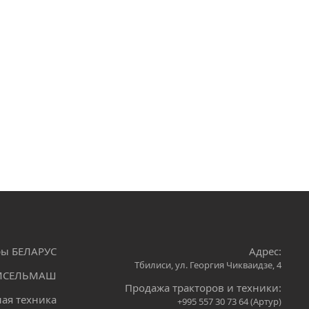
ры БЕЛАРУС
Адрес:
Тбилиси, ул. Георгия Чикваидзе, 4
ОМСЕЛЬМАШ
Продажа тракторов и техники:
ая техника
+995 557 30 73 64 (Артур)